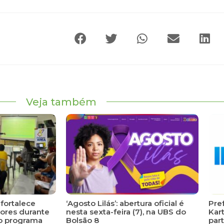
Veja também
fortalece
‘Agosto Lilás’: abertura oficial é
Pref
ores durante
nesta sexta-feira (7), na UBS do
Kar
o programa
Bolsão 8
part