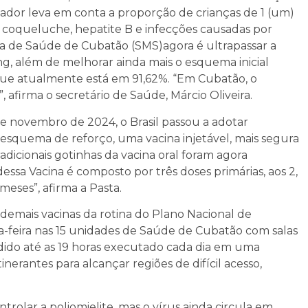
icador leva em conta a proporção de crianças de 1 (um)
, coqueluche, hepatite B e infecções causadas por
ia de Saúde de Cubatão (SMS)agora é ultrapassar a
ng, além de melhorar ainda mais o esquema inicial
, que atualmente está em 91,62%. “Em Cubatão, o
 afirma o secretário de Saúde, Márcio Oliveira.
e novembro de 2024, o Brasil passou a adotar
o esquema de reforço, uma vacina injetável, mais segura
radicionais gotinhas da vacina oral foram agora
ssa Vacina é composto por três doses primárias, aos 2,
meses”, afirma a Pasta.
s demais vacinas da rotina do Plano Nacional de
a-feira nas 15 unidades de Saúde de Cubatão com salas
ndido até as 19 horas executado cada dia em uma
nerantes para alcançar regiões de difícil acesso,
ntrolar a poliomielite, mas o vírus ainda circula em