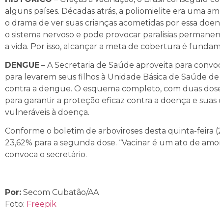
alguns países. Décadas atrás, a poliomielite era uma am
o drama de ver suas crianças acometidas por essa doen
o sistema nervoso e pode provocar paralisias permane
a vida. Por isso, alcançar a meta de cobertura é funda
DENGUE
– A Secretaria de Saúde aproveita para convoc
para levarem seus filhos à Unidade Básica de Saúde d
contra a dengue. O esquema completo, com duas doses 
para garantir a proteção eficaz contra a doença e sua
vulneráveis à doença.
Conforme o boletim de arboviroses desta quinta-feira (
23,62% para a segunda dose. “Vacinar é um ato de amor
convoca o secretário.
Por:
Secom Cubatão/AA
Foto:
Freepik