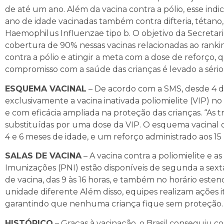
de até um ano. Além da vacina contra a pólio, esse ind
ano de idade vacinadas também contra difteria, tétano
Haemophilus Influenzae tipo b. O objetivo da Secretar
cobertura de 90% nessas vacinas relacionadas ao ranki
contra a pólio e atingir a meta com a dose de reforço
compromisso com a saúde das crianças é levado a sério”,
ESQUEMA VACINAL
– De acordo com a SMS, desde 4 d
exclusivamente a vacina inativada poliomielite (VIP) n
e com eficácia ampliada na proteção das crianças. “As t
substituídas por uma dose da VIP. O esquema vacinal de
4 e 6 meses de idade, e um reforço administrado aos 15 
SALAS DE VACINA
– A vacina contra a poliomielite e a
Imunizações (PNI) estão disponíveis de segunda a sext
de vacina, das 9 às 16 horas, e também no horário este
unidade diferente Além disso, equipes realizam ações iti
garantindo que nenhuma criança fique sem proteção.
HISTÓRICO
– Graças à vacinação, o Brasil conseguiu co