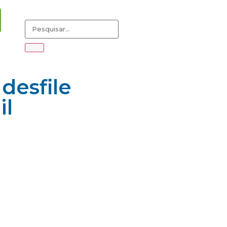
desfile
il