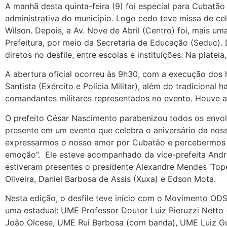
A manhã desta quinta-feira (9) foi especial para Cubat
administrativa do município. Logo cedo teve missa de ce
Wilson. Depois, a Av. Nove de Abril (Centro) foi, mais um
Prefeitura, por meio da Secretaria de Educação (Seduc).
diretos no desfile, entre escolas e instituições. Na plate
A abertura oficial ocorreu às 9h30, com a execução dos 
Santista (Exército e Polícia Militar), além do tradiciona
comandantes militares representados no evento. Houve a
O prefeito César Nascimento parabenizou todos os envolv
presente em um evento que celebra o aniversário da noss
expressarmos o nosso amor por Cubatão e percebermos o 
emoção”. Ele esteve acompanhado da vice-prefeita Andre
estiveram presentes o presidente Alexandre Mendes ‘Tope
Oliveira, Daniel Barbosa de Assis (Xuxa) e Edson Mota.
Nesta edição, o desfile teve início com o Movimento ODS,
uma estadual: UME Professor Doutor Luiz Pieruzzi Nett
João Olcese, UME Rui Barbosa (com banda), UME Luiz G