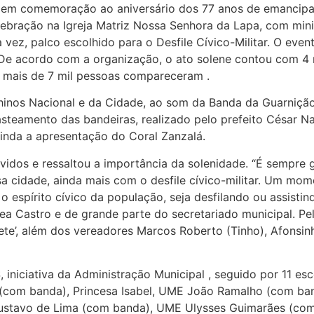
ão em comemoração ao aniversário dos 77 anos de emancipa
lebração na Igreja Matriz Nossa Senhora da Lapa, com min
a vez, palco escolhido para o Desfile Cívico-Militar. O eve
 De acordo com a organização, o ato solene contou com 4 m
ia, mais de 7 mil pessoas compareceram .
hinos Nacional e da Cidade, ao som da Banda da Guarnição
l hasteamento das bandeiras, realizado pelo prefeito César 
inda a apresentação do Coral Zanzalá.
idos e ressaltou a importância da solenidade. “É sempre gr
a cidade, ainda mais com o desfile cívico-militar. Um mom
espírito cívico da população, seja desfilando ou assisti
a Castro e de grande parte do secretariado municipal. Pe
te’, além dos vereadores Marcos Roberto (Tinho), Afonsin
 iniciativa da Administração Municipal , seguido por 11 esc
o (com banda), Princesa Isabel, UME João Ramalho (com b
ustavo de Lima (com banda), UME Ulysses Guimarães (co