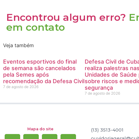
Encontrou algum erro?
E
em contato
Veja também
Eventos esportivos do final
Defesa Civil de Cub
de semana são cancelados
realiza palestras na
pela Semes após
Unidades de Saúde p
recomendação da Defesa Civil
sobre riscos e medi
7 de agosto de 2026
segurança
7 de agosto de 2026
Mapa do site
(13) 3513-4001
ouvidoriageral@cub