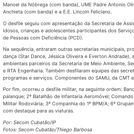
Manoel da Nóbrega (com banda), UME Padre Antonio Olivi
Anchieta (com banda) e a E.E. Lincoln Feliciano.
O desfile seguiu com apresentação da Secretaria de Assi
idosos, crianças e adolescentes participantes dos Serviç
de Pessoas com Deficiência (PCD).
Na sequência, entraram outras secretarias municipais, pro
dança (Star Dance, Jéssica Oliveira e Everton Andrade), 
ambientais parceiros da Secretaria de Meio Ambiente, S
e RTA Engenharia. Também desfilaram equipes das secreta
programas e serviços. Componentes do SAMU, da CMT e d
Por fim, ocorreu o desfile militar, na seguinte ordem: Ba
palanque; 2º Batalhão de Infantaria Aeromóvel; Comando
Militar Rodoviária; 3ª Companhia do 1º BPM/A; 6º Grupam
com destaque para as viaturas.
Por: Secom Cubatão/IP
Fotos: Secom Cubatão/Thiego Barbosa