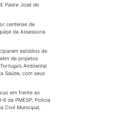
ME Padre José de
por centenas de
quipe da Assessoria
iciparam estúdios de
além de projetos
Tortuga’s Ambiental
 da Saúde, com seus
recuo em frente ao
I-6 da PMESP; Polícia
 Civil Municipal,