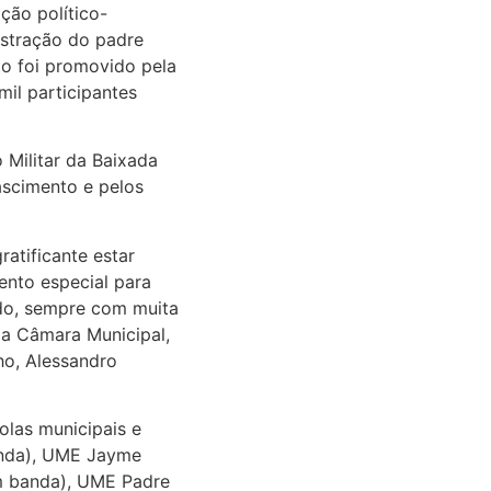
ção político-
istração do padre
nto foi promovido pela
il participantes
 Militar da Baixada
Nascimento e pelos
atificante estar
ento especial para
ndo, sempre com muita
la Câmara Municipal,
ho, Alessandro
olas municipais e
anda), UME Jayme
m banda), UME Padre