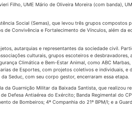
eri Filho, UME Mário de Oliveira Moreira (com banda), U
stência Social (Semas), que levou três grupos compostos 
os de Convivência e Fortalecimento de Vínculos, além da e
jetos, autarquias e representantes da sociedade civil. Part
associações culturais, grupos escoteiros e desbravadores, 
egurança Climática e Bem-Estar Animal, como ABC Marbas, 
rias de Esportes, com projetos coletivos e individuais, e
a Seduc, com seu corpo gestor, encerraram essa etapa.
nda da Guarnição Militar da Baixada Santista, que realizou 
 de Defesa Antiaérea do Exército; Banda Regimental do CP
ento de Bombeiros; 4ª Companhia do 21º BPM/I; e a Guarda