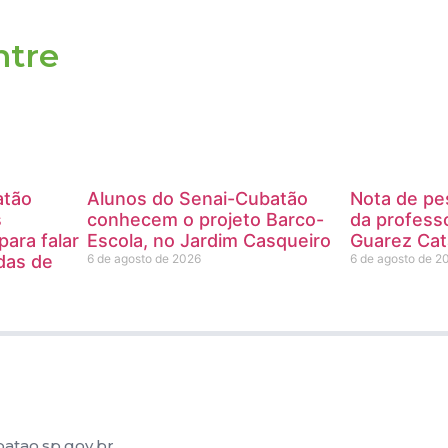
ntre
atão
Alunos do Senai-Cubatão
Nota de pe
s
conhecem o projeto Barco-
da profess
ara falar
Escola, no Jardim Casqueiro
Guarez Cat
das de
6 de agosto de 2026
6 de agosto de 2
atao.sp.gov.br