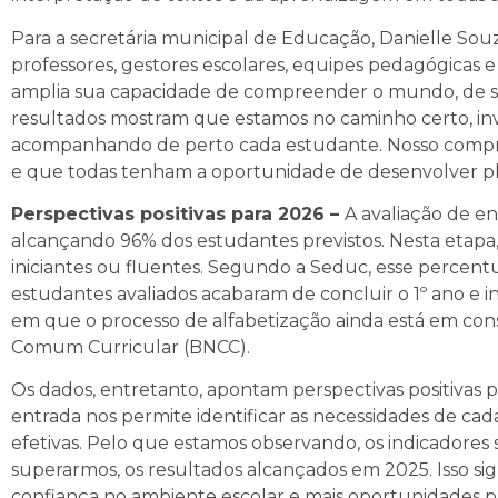
Para a secretária municipal de Educação, Danielle Sou
professores, gestores escolares, equipes pedagógicas e
amplia sua capacidade de compreender o mundo, de se 
resultados mostram que estamos no caminho certo, inv
acompanhando de perto cada estudante. Nosso compro
e que todas tenham a oportunidade de desenvolver ple
Perspectivas positivas para 2026 –
A avaliação de e
alcançando 96% dos estudantes previstos. Nesta etapa,
iniciantes ou fluentes. Segundo a Seduc, esse percentua
estudantes avaliados acabaram de concluir o 1º ano e
em que o processo de alfabetização ainda está em con
Comum Curricular (BNCC).
Os dados, entretanto, apontam perspectivas positivas p
entrada nos permite identificar as necessidades de ca
efetivas. Pelo que estamos observando, os indicadores 
superarmos, os resultados alcançados em 2025. Isso sig
confiança no ambiente escolar e mais oportunidades pa