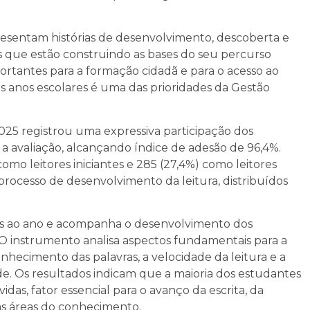
resentam histórias de desenvolvimento, descoberta e
 que estão construindo as bases do seu percurso
ortantes para a formação cidadã e para o acesso ao
os anos escolares é uma das prioridades da Gestão
025 registrou uma expressiva participação dos
m a avaliação, alcançando índice de adesão de 96,4%.
como leitores iniciantes e 285 (27,4%) como leitores
rocesso de desenvolvimento da leitura, distribuídos
es ao ano e acompanha o desenvolvimento dos
 O instrumento analisa aspectos fundamentais para a
nhecimento das palavras, a velocidade da leitura e a
de. Os resultados indicam que a maioria dos estudantes
das, fator essencial para o avanço da escrita, da
as áreas do conhecimento.