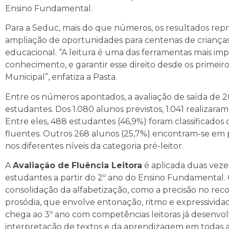
Ensino Fundamental.
Para a Seduc, mais do que números, os resultados rep
ampliação de oportunidades para centenas de crianças
educacional. “A leitura é uma das ferramentas mais imp
conhecimento, e garantir esse direito desde os primeir
Municipal”, enfatiza a Pasta.
Entre os números apontados, a avaliação de saída de 2
estudantes. Dos 1.080 alunos previstos, 1.041 realizara
Entre eles, 488 estudantes (46,9%) foram classificados 
fluentes. Outros 268 alunos (25,7%) encontram-se em p
nos diferentes níveis da categoria pré-leitor.
A
Avaliação de
Fluência Leitora
é aplicada duas vez
estudantes a partir do 2º ano do Ensino Fundamental.
consolidação da alfabetização, como a precisão no reco
prosódia, que envolve entonação, ritmo e expressivida
chega ao 3º ano com competências leitoras já desenvolvi
interpretação de textos e da aprendizagem em todas 