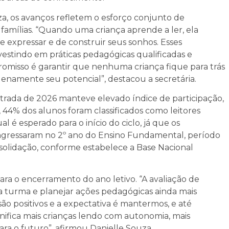
za, os avanços refletem o esforço conjunto de
 famílias. “Quando uma criança aprende a ler, ela
expressar e de construir seus sonhos. Esses
estindo em práticas pedagógicas qualificadas e
misso é garantir que nenhuma criança fique para trás
namente seu potencial”, destacou a secretária.
ntrada de 2026 manteve elevado índice de participação,
 44% dos alunos foram classificados como leitores
l é esperado para o início do ciclo, já que os
 ingressaram no 2º ano do Ensino Fundamental, período
solidação, conforme estabelece a Base Nacional
ara o encerramento do ano letivo. “A avaliação de
da turma e planejar ações pedagógicas ainda mais
são positivos e a expectativa é mantermos, e até
nifica mais crianças lendo com autonomia, mais
ra o futuro”, afirmou Danielle Souza.