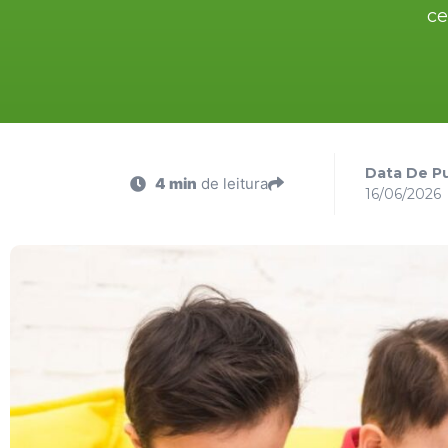
ce
Data De Pu
4 min
de leitura
16/06/2026