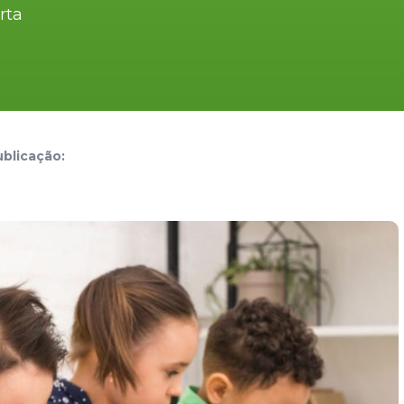
rta
blicação: