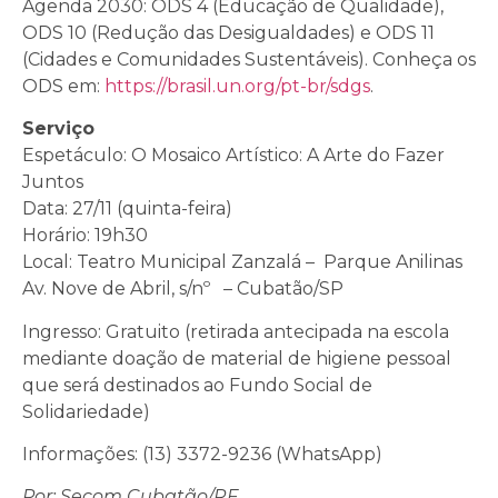
Agenda 2030: ODS 4 (Educação de Qualidade),
ODS 10 (Redução das Desigualdades) e ODS 11
(Cidades e Comunidades Sustentáveis). Conheça os
ODS em:
https://brasil.un.org/pt-br/sdgs
.
Serviço
Espetáculo: O Mosaico Artístico: A Arte do Fazer
Juntos
Data: 27/11 (quinta-feira)
Horário: 19h30
Local: Teatro Municipal Zanzalá – Parque Anilinas
Av. Nove de Abril, s/nº – Cubatão/SP
Ingresso: Gratuito (retirada antecipada na escola
mediante doação de material de higiene pessoal
que será destinados ao Fundo Social de
Solidariedade)
Informações: (13) 3372-9236 (WhatsApp)
Por: Secom Cubatão/RF