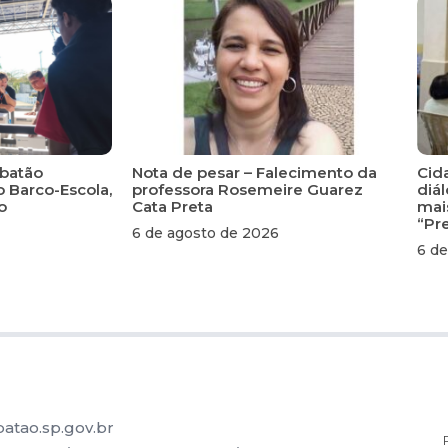
ubatão
Nota de pesar – Falecimento da
Cid
 Barco-Escola,
professora Rosemeire Guarez
diá
o
Cata Preta
mai
“Pre
6 de agosto de 2026
6 de
atao.sp.gov.br