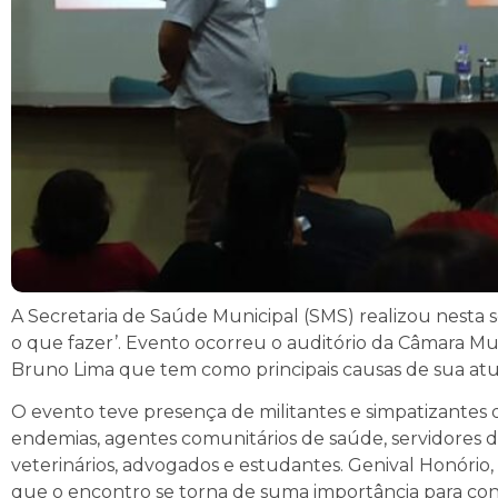
A Secretaria de Saúde Municipal (SMS) realizou nesta sex
o que fazer’. Evento ocorreu o auditório da Câmara Mu
Bruno Lima que tem como principais causas de sua atu
O evento teve presença de militantes e simpatizantes 
endemias, agentes comunitários de saúde, servidores 
veterinários, advogados e estudantes. Genival Honório
que o encontro se torna de suma importância para cons