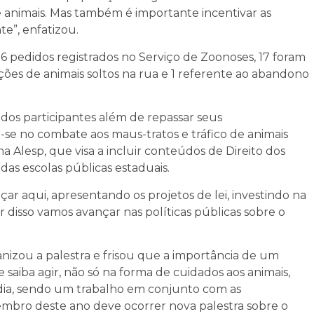
 animais. Mas também é importante incentivar as
e”, enfatizou.
s 26 pedidos registrados no Serviço de Zoonoses, 17 foram
ações de animais soltos na rua e 1 referente ao abandono
 dos participantes além de repassar seus
se no combate aos maus-tratos e tráfico de animais
na Alesp, que visa a incluir conteúdos de Direito dos
as escolas públicas estaduais.
r aqui, apresentando os projetos de lei, investindo na
r disso vamos avançar nas políticas públicas sobre o
anizou a palestra e frisou que a importância de um
aiba agir, não só na forma de cuidados aos animais,
dia, sendo um trabalho em conjunto com as
bro deste ano deve ocorrer nova palestra sobre o