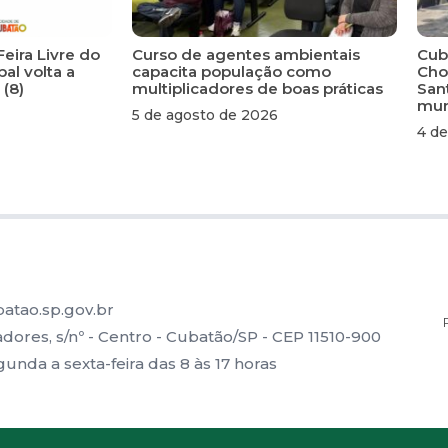
Feira Livre do
Curso de agentes ambientais
Cuba
al volta a
capacita população como
Cho
 (8)
multiplicadores de boas práticas
San
mun
5 de agosto de 2026
4 de
atao.sp.gov.br
ores, s/nº - Centro - Cubatão/SP - CEP 11510-900
nda a sexta-feira das 8 às 17 horas