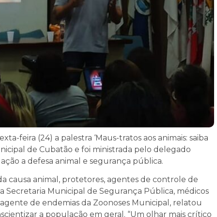
ta-feira (24) a palestra ‘Maus-tratos aos animais: saiba
nicipal de Cubatão e foi ministrada pelo delegado
ação a defesa animal e segurança pública.
da causa animal, protetores, agentes de controle de
da Secretaria Municipal de Segurança Pública, médicos
, agente de endemias da Zoonoses Municipal, relatou
cientizar a população em geral. “Um olhar mais crítico