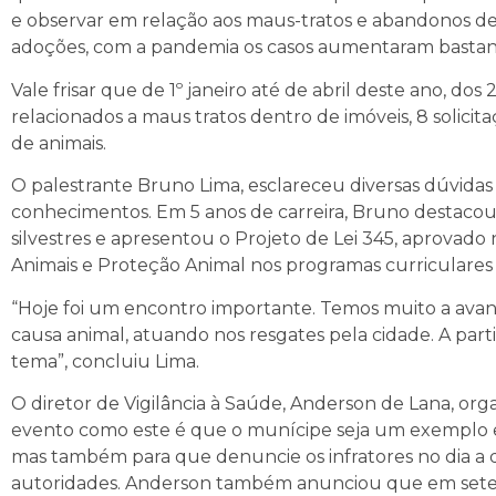
e observar em relação aos maus-tratos e abandonos de
adoções, com a pandemia os casos aumentaram bastant
Vale frisar que de 1º janeiro até de abril deste ano, do
relacionados a maus tratos dentro de imóveis, 8 solicit
de animais.
O palestrante Bruno Lima, esclareceu diversas dúvidas
conhecimentos. Em 5 anos de carreira, Bruno destacou-
silvestres e apresentou o Projeto de Lei 345, aprovado 
Animais e Proteção Animal nos programas curriculares d
“Hoje foi um encontro importante. Temos muito a avança
causa animal, atuando nos resgates pela cidade. A parti
tema”, concluiu Lima.
O diretor de Vigilância à Saúde, Anderson de Lana, org
evento como este é que o munícipe seja um exemplo e s
mas também para que denuncie os infratores no dia a 
autoridades. Anderson também anunciou que em setem