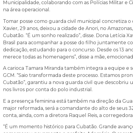
Municipalidade, colaborando com as Polícias Militar e 
na área operacional.
Tomar posse como guarda civil municipal concretiza 
Xavier, 29 anos, deixou a cidade de Anori, no Amazona
Cubatão. “É um sonho realizado”, disse. Dona Letícia X
Brasil para acompanhar a posse do filho juntamente com
dedicação, estudando para o concurso. Desde os 13 ano
merece todas as homenagens”, disse a mãe, emocionad
A carioca Tamara Miranda também integra a equipe e 
GCM. “Saio transformada deste processo. Estamos pront
Cubatão”, garantiu a nova guarda civil que descobriu
nos livros por conta do polo industrial.
E a presença feminina está também na direção da Guar
major reformada, será a comandante do alto de seus 32 
conta, ainda, com a diretora Raquel Reis, a corregedor
“É um momento histórico para Cubatão. Grande avanço