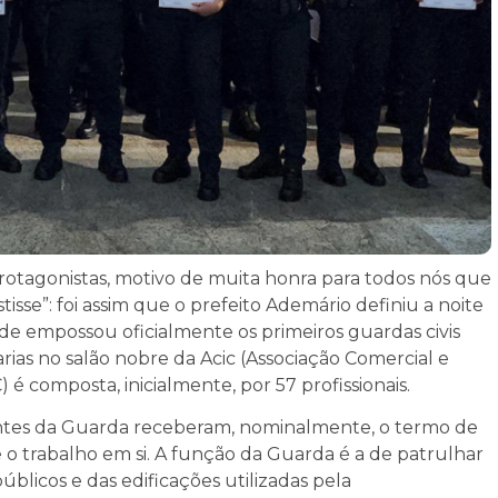
protagonistas, motivo de muita honra para todos nós que
isse”: foi assim que o prefeito Ademário definiu a noite
ade empossou oficialmente os primeiros guardas civis
as no salão nobre da Acic (Associação Comercial e
 é composta, inicialmente, por 57 profissionais.
grantes da Guarda receberam, nominalmente, o termo de
 o trabalho em si. A função da Guarda é a de patrulhar
blicos e das edificações utilizadas pela