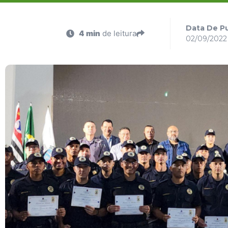
Data De Pu
4 min
de leitura
02/09/2022