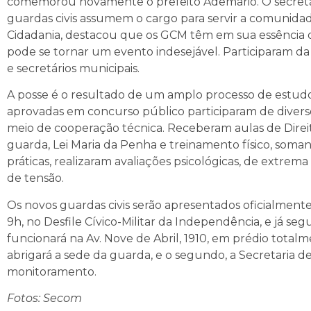
comemorou novamente o prefeito Ademário. O secretá
guardas civis assumem o cargo para servir a comunidad
Cidadania, destacou que os GCM têm em sua essência o
pode se tornar um evento indesejável. Participaram da
e secretários municipais.
A posse é o resultado de um amplo processo de estudo
aprovadas em concurso público participaram de divers
meio de cooperação técnica. Receberam aulas de Direito,
guarda, Lei Maria da Penha e treinamento físico, soman
práticas, realizaram avaliações psicológicas, de extre
de tensão.
Os novos guardas civis serão apresentados oficialment
9h, no Desfile Cívico-Militar da Independência, e já s
funcionará na Av. Nove de Abril, 1910, em prédio total
abrigará a sede da guarda, e o segundo, a Secretaria
monitoramento.
Fotos: Secom