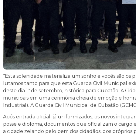
“Esta solenidade materializa um sonho e vocês são os 
lutamos tanto para que esta Guarda Civil Municipal exist
deste dia 1º de setembro, histórica para Cubatão. A Cid
municipais em uma cerimônia cheia de emoção e honrari
Industrial). A Guarda Civil Municipal de Cubatão (GCMC)
Após entrada oficial, já uniformizados, os novos inte
posse e diploma, documentos que oficializam o cargo e
a cidade zelando pelo bem dos cidadãos, dos próprios pú