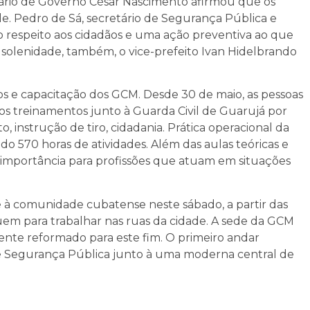
rio de Governo César Nascimento afirmou que os
e. Pedro de Sá, secretário de Segurança Pública e
 respeito aos cidadãos e uma ação preventiva ao que
 solenidade, também, o vice-prefeito Ivan Hidelbrando
s e capacitação dos GCM. Desde 30 de maio, as pessoas
os treinamentos junto à Guarda Civil de Guarujá por
 instrução de tiro, cidadania. Prática operacional da
do 570 horas de atividades. Além das aulas teóricas e
ma importância para profissões que atuam em situações
e à comunidade cubatense neste sábado, a partir das
eguem para trabalhar nas ruas da cidade. A sede da GCM
mente reformado para este fim. O primeiro andar
 de Segurança Pública junto à uma moderna central de