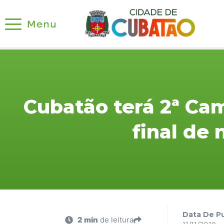
Cubatão terá 2ª Ca
final de
Data De Pu
2 min
de leitura