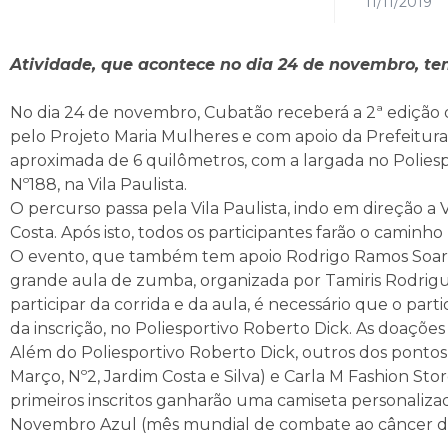
11/11/2019
Atividade, que acontece no dia 24 de novembro, te
No dia 24 de novembro, Cubatão receberá a 2ª edição da
pelo Projeto Maria Mulheres e com apoio da Prefeitura 
aproximada de 6 quilômetros, com a largada no Poliesp
Nº188, na Vila Paulista.
O percurso passa pela Vila Paulista, indo em direção 
Costa. Após isto, todos os participantes farão o caminho
O evento, que também tem apoio Rodrigo Ramos Soar
grande aula de zumba, organizada por Tamiris Rodrigues
participar da corrida e da aula, é necessário que o part
da inscrição, no Poliesportivo Roberto Dick. As doações
Além do Poliesportivo Roberto Dick, outros dos pontos 
Março, Nº2, Jardim Costa e Silva) e Carla M Fashion Sto
primeiros inscritos ganharão uma camiseta personalizad
Novembro Azul (mês mundial de combate ao câncer de