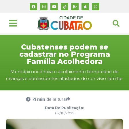
Cubatenses podem se
cadastrar no Programa
Família Acolhedora
Município incentiva o acolhimento temporário de
crianças e adolescentes afastados do convívio familiar
4 min
de leitura
Data De Publicação:
02/10/2025