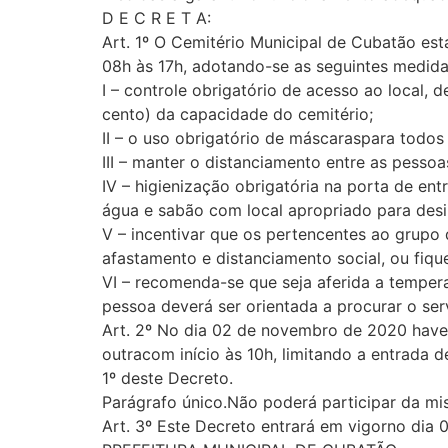
D E C R E T A:
Art. 1º O Cemitério Municipal de Cubatão es
08h às 17h, adotando-se as seguintes medida
I – controle obrigatório de acesso ao local, 
cento) da capacidade do cemitério;
II – o uso obrigatório de máscaraspara todo
III – manter o distanciamento entre as pesso
IV – higienização obrigatória na porta de en
água e sabão com local apropriado para des
V – incentivar que os pertencentes ao grupo
afastamento e distanciamento social, ou fiq
VI – recomenda-se que seja aferida a tempera
pessoa deverá ser orientada a procurar o se
Art. 2º No dia 02 de novembro de 2020 haver
outracom início às 10h, limitando a entrada
1º deste Decreto.
Parágrafo único.Não poderá participar da mi
Art. 3º Este Decreto entrará em vigorno dia