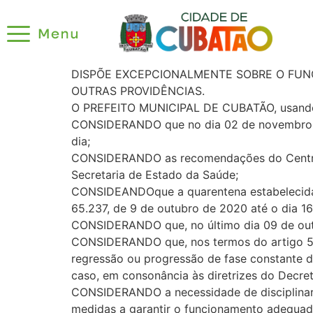
DISPÕE EXCEPCIONALMENTE SOBRE O FUNC
OUTRAS PROVIDÊNCIAS.
O PREFEITO MUNICIPAL DE CUBATÃO, usando d
CONSIDERANDO que no dia 02 de novembro pr
dia;
CONSIDERANDO as recomendações do Centro d
Secretaria de Estado da Saúde;
CONSIDEANDOque a quarentena estabelecida n
65.237, de 9 de outubro de 2020 até o dia 1
CONSIDERANDO que, no último dia 09 de outub
CONSIDERANDO que, nos termos do artigo 5º, 
regressão ou progressão de fase constante d
caso, em consonância às diretrizes do Decre
CONSIDERANDO a necessidade de disciplinar 
medidas a garantir o funcionamento adequad