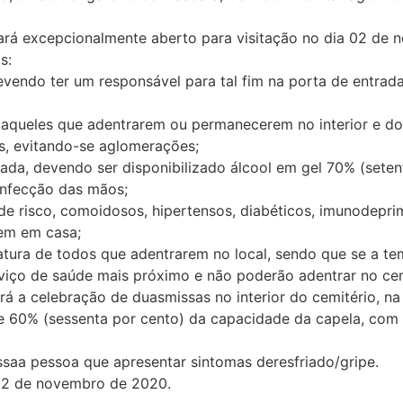
tará excepcionalmente aberto para visitação no dia 02 de 
s:
devendo ter um responsável para tal fim na porta de entrad
s aqueles que adentrarem ou permanecerem no interior e do
as, evitando-se aglomerações;
trada, devendo ser disponibilizado álcool em gel 70% (seten
infecção das mãos;
 de risco, comoidosos, hipertensos, diabéticos, imunodep
uem em casa;
tura de todos que adentrarem no local, sendo que se a tem
rviço de saúde mais próximo e não poderão adentrar no cem
á a celebração de duasmissas no interior do cemitério, na
 de 60% (sessenta por cento) da capacidade da capela, com
ssaa pessoa que apresentar sintomas deresfriado/gripe.
 02 de novembro de 2020.