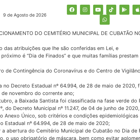
9 de Agosto de 2026
IONAMENTO DO CEMITÉRIO MUNICIPAL DE CUBATÃO NO 
as atribuições que lhe são conferidas em Lei, e
óximo é “Dia de Finados” e que muitas famílias prestam 
e Contingência do Coronavírus e do Centro de Vigilânci
o Decreto Estadual nº 64.994, de 28 de maio de 2020, fo
6 de novembro do corrente ano;
ro, a Baixada Santista foi classificada na fase verde do 
do Decreto Municipal nº 11.247, de 04 de junho de 2020, 
o Anexo Único, sob critérios e condições epidemiológicas
to Estadual nº 64.994, de 28 de maio de 2020;
a abertura do Cemitério Municipal de Cubatão no Dia de
o, o uso obrigatório de máscara, bem como evitar aglome