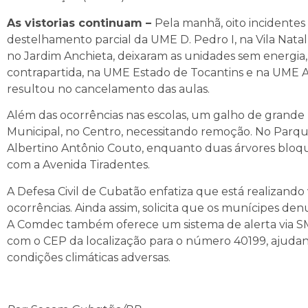
As vistorias continuam –
Pela manhã, oito incidentes
destelhamento parcial da UME D. Pedro I, na Vila Natal
no Jardim Anchieta, deixaram as unidades sem energi
contrapartida, na UME Estado de Tocantins e na UME Ar
resultou no cancelamento das aulas.
Além das ocorrências nas escolas, um galho de grande
Municipal, no Centro, necessitando remoção. No Parq
Albertino Antônio Couto, enquanto duas árvores bloq
com a Avenida Tiradentes.
A Defesa Civil de Cubatão enfatiza que está realizando v
ocorrências. Ainda assim, solicita que os munícipes den
A Comdec também oferece um sistema de alerta via 
com o CEP da localização para o número 40199, ajuda
condições climáticas adversas.