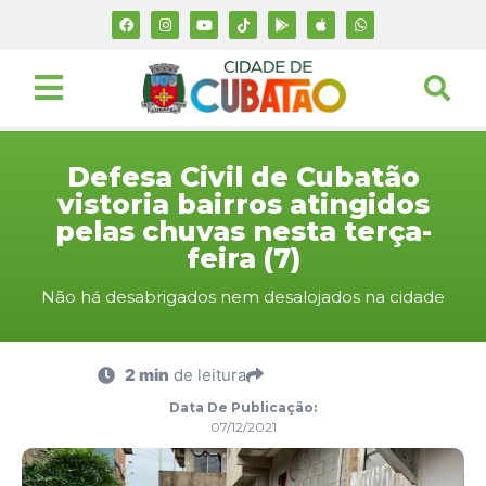
Defesa Civil de Cubatão
vistoria bairros atingidos
pelas chuvas nesta terça-
feira (7)
Não há desabrigados nem desalojados na cidade
2 min
de leitura
Data De Publicação:
07/12/2021