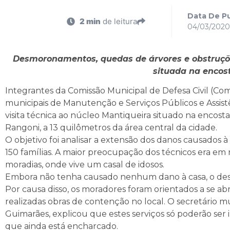
Data De Pu
2 min
de leitura
04/03/2020
Desmoronamentos, quedas de árvores e obstruções
situada na encos
Integrantes da Comissão Municipal de Defesa Civil (C
municipais de Manutenção e Serviços Públicos e Assistê
visita técnica ao núcleo Mantiqueira situado na encos
Rangoni, a 13 quilômetros da área central da cidade.
O objetivo foi analisar a extensão dos danos causados à
150 famílias. A maior preocupação dos técnicos era e
moradias, onde vive um casal de idosos.
Embora não tenha causado nenhum dano à casa, o deslo
Por causa disso, os moradores foram orientados a se a
realizadas obras de contenção no local. O secretário m
Guimarães, explicou que estes serviços só poderão ser 
que ainda está encharcado.