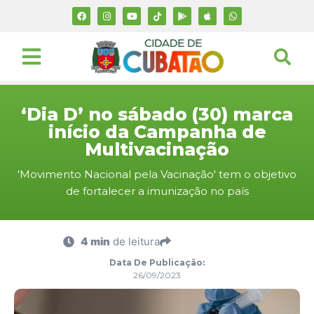
‘Dia D’ no sábado (30) marca
início da Campanha de
Multivacinação
'Movimento Nacional pela Vacinação' tem o objetivo
de fortalecer a imunização no país
4 min
de leitura
Data De Publicação:
26/09/2023