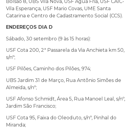
Bolsão 8, UBS Vila Nova, USF Água Fria, USF CAIC-
Vila Esperança, USF Mario Covas, UME Santa
Catarina e Centro de Cadastramento Social (CCS).
ENDEREÇOS DIA D
Sábado, 30 setembro (9 às 15 horas):
USF Cota 200, 2ª Passarela da Via Anchieta km 50,
s/nº;
USF Pilões, Caminho dos Pilões, 974;
UBS Jardim 31 de Março, Rua Antônio Simões de
Almeida, s/nº;
USF Afonso Schmidt, Área 5, Rua Manoel Leal, s/nº,
Jardim São Francisco;
USF Cota 95, Faixa do Oleoduto, s/nº, Pinhal do
Miranda;