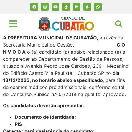
A PREFEITURA MUNICIPAL DE CUBATÃO,
através da
Secretaria Municipal de Gestão,
C O
N V O C A
o (a) candidato (a) abaixo relacionado (a) a
comparecer ao Departamento de Gestão de Pessoas,
situado à Avenida Pedro Jose Cardoso, 239 – Mezanino
do Edifício Castro Vila Paulista – Cubatão SP no
dia
18/12/2023, no horário abaixo especificado
, para fins
de exames médicos pré admissionais, conforme edital
do Concurso Público n.º 01/2019 no qual foi aprovado.
Os candidatos deverão apresentar:
Documento de Identidade;
PIS
Caracterizará desistência do candidato: