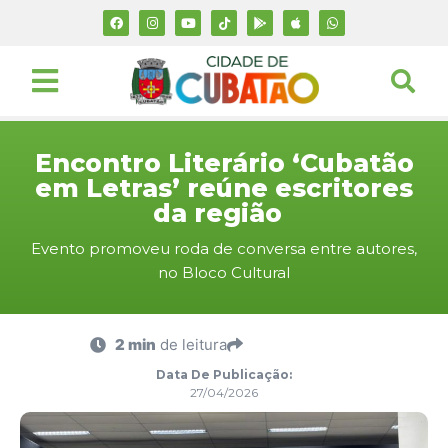
Encontro Literário ‘Cubatão
em Letras’ reúne escritores
da região
Evento promoveu roda de conversa entre autores,
no Bloco Cultural
2 min
de leitura
Data De Publicação:
27/04/2026