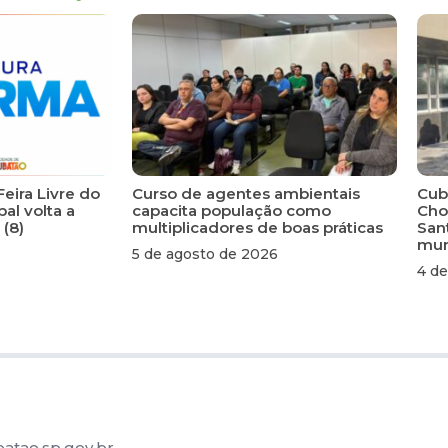
Feira Livre do
Curso de agentes ambientais
Cuba
al volta a
capacita população como
Cho
 (8)
multiplicadores de boas práticas
San
mun
5 de agosto de 2026
4 de
atao.sp.gov.br