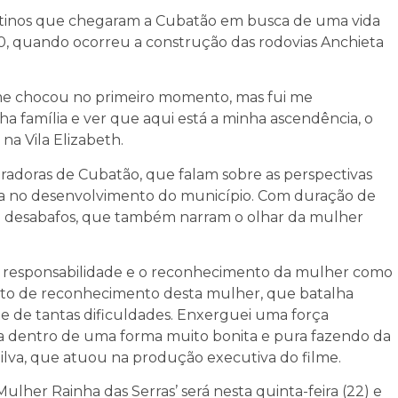
stinos que chegaram a Cubatão em busca de uma vida
0, quando ocorreu a construção das rodovias Anchieta
 me chocou no primeiro momento, mas fui me
 família e ver que aqui está a minha ascendência, o
na Vila Elizabeth.
adoras de Cubatão, que falam sobre as perspectivas
na no desenvolvimento do município. Com duração de
 e desabafos, que também narram o olhar da mulher
al, responsabilidade e o reconhecimento da mulher como
onto de reconhecimento desta mulher, que batalha
e de tantas dificuldades. Enxerguei uma força
 dentro de uma forma muito bonita e pura fazendo da
Silva, que atuou na produção executiva do filme.
ulher Rainha das Serras’ será nesta quinta-feira (22) e