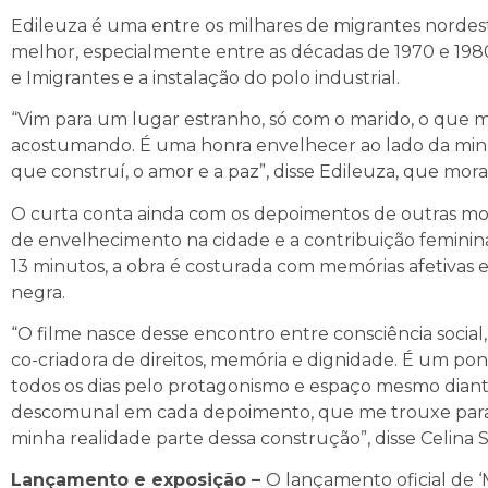
Edileuza é uma entre os milhares de migrantes norde
melhor, especialmente entre as décadas de 1970 e 198
e Imigrantes e a instalação do polo industrial.
“Vim para um lugar estranho, só com o marido, o que
acostumando. É uma honra envelhecer ao lado da minha
que construí, o amor e a paz”, disse Edileuza, que mora 
O curta conta ainda com os depoimentos de outras mor
de envelhecimento na cidade e a contribuição femini
13 minutos, a obra é costurada com memórias afetivas
negra.
“O filme nasce desse encontro entre consciência soci
co-criadora de direitos, memória e dignidade. É um p
todos os dias pelo protagonismo e espaço mesmo diant
descomunal em cada depoimento, que me trouxe para
minha realidade parte dessa construção”, disse Celina 
Lançamento e exposição –
O lançamento oficial de ‘M