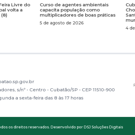
Feira Livre do
Curso de agentes ambientais
Cuba
al volta a
capacita população como
Cho
 (8)
multiplicadores de boas práticas
San
mun
5 de agosto de 2026
4 de
atao.sp.gov.br
ores, s/nº - Centro - Cubatão/SP - CEP 11510-900
nda a sexta-feira das 8 às 17 horas
dos os direitos reservados. Desenvolvido por DSJ Soluções Digitais