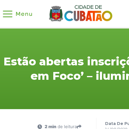
Estão abertas inscriç
em Foco’ – ilum
Data De Pu
2 min
de leitura