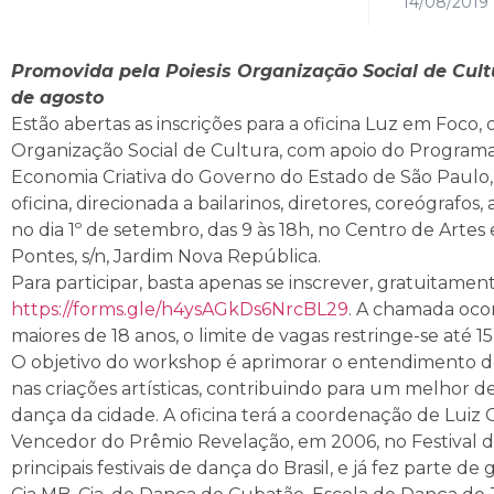
14/08/2019
Promovida pela Poiesis Organização Social de Cultu
de agosto
Estão abertas as inscrições para a oficina Luz em Foco,
Organização Social de Cultura, com apoio do Programa 
Economia Criativa do Governo do Estado de São Paulo, 
oficina, direcionada a bailarinos, diretores, coreógrafos,
no dia 1º de setembro, das 9 às 18h, no Centro de Arte
Pontes, s/n, Jardim Nova República.
Para participar, basta apenas se inscrever, gratuitamen
https://forms.gle/h4ysAGkDs6NrcBL29
. A chamada ocor
maiores de 18 anos, o limite de vagas restringe-se até 15
O objetivo do workshop é aprimorar o entendimento dos
nas criações artísticas, contribuindo para um melhor
dança da cidade. A oficina terá a coordenação de Luiz 
Vencedor do Prêmio Revelação, em 2006, no Festival de
principais festivais de dança do Brasil, e já fez parte d