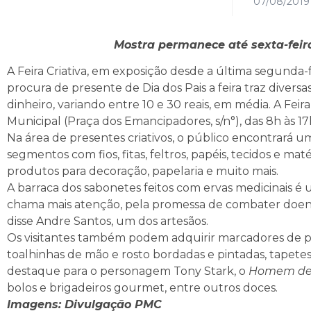
07/08/2019
Mostra permanece até sexta-feir
A Feira Criativa, em exposição desde a última segunda-f
procura de presente de Dia dos Pais a feira traz diver
dinheiro, variando entre 10 e 30 reais, em média. A Feir
Municipal (Praça dos Emancipadores, s/n°), das 8h às 17
Na área de presentes criativos, o público encontrará u
segmentos com fios, fitas, feltros, papéis, tecidos e ma
produtos para decoração, papelaria e muito mais.
A barraca dos sabonetes feitos com ervas medicinais é
chama mais atenção, pela promessa de combater doença
disse Andre Santos, um dos artesãos.
Os visitantes também podem adquirir marcadores de pá
toalhinhas de mão e rosto bordadas e pintadas, tapete
destaque para o personagem Tony Stark, o
Homem de 
bolos e brigadeiros gourmet, entre outros doces.
Imagens: Divulgação PMC