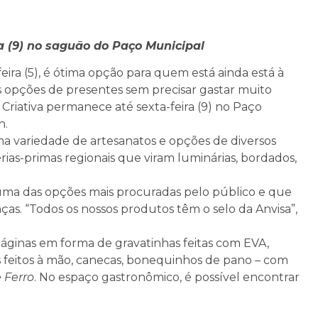
a (9) no saguão do Paço Municipal
eira (5), é ótima opção para quem está ainda está à
sas opções de presentes sem precisar gastar muito
a Criativa permanece até sexta-feira (9) no Paço
h.
ma variedade de artesanatos e opções de diversos
térias-primas regionais que viram luminárias, bordados,
 uma das opções mais procuradas pelo público e que
s. “Todos os nossos produtos têm o selo da Anvisa”,
ginas em forma de gravatinhas feitas com EVA,
s feitos à mão, canecas, bonequinhos de pano – com
Ferro
. No espaço gastronômico, é possível encontrar