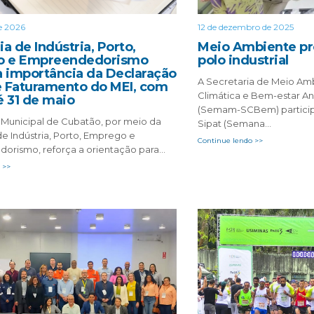
de 2026
12 de dezembro de 2025
ia de Indústria, Porto,
Meio Ambiente pr
 e Empreendedorismo
polo industrial
a importância da Declaração
A Secretaria de Meio Am
e Faturamento do MEI, com
Climática e Bem-estar A
é 31 de maio
(Semam-SCBem) partici
a Municipal de Cubatão, por meio da
Sipat (Semana…
de Indústria, Porto, Emprego e
Continue lendo >>
orismo, reforça a orientação para…
 >>