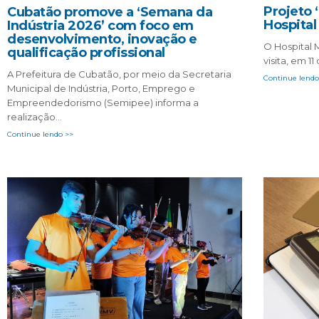
Projeto 
Cubatão promove a ‘Semana da
Hospital
Indústria 2026’ com foco em
desenvolvimento, inovação e
O Hospital 
qualificação profissional
visita, em 
A Prefeitura de Cubatão, por meio da Secretaria
Continue lendo
Municipal de Indústria, Porto, Emprego e
Empreendedorismo (Semipee) informa a
realização…
Continue lendo >>