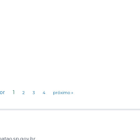
ior
1
2
3
4
próximo »
atao.sp.gov.br