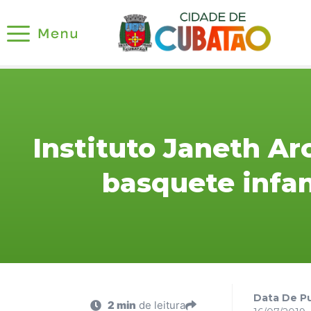
Instituto Janeth Ar
basquete infa
Data De Pu
2 min
de leitura