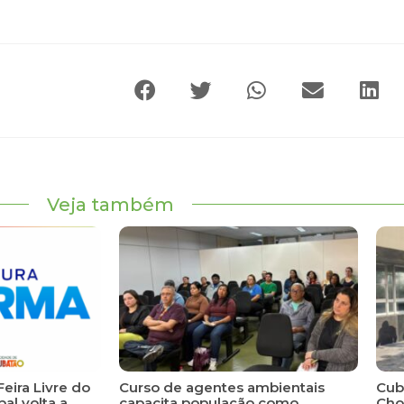
Veja também
Feira Livre do
Curso de agentes ambientais
Cuba
al volta a
capacita população como
Cho