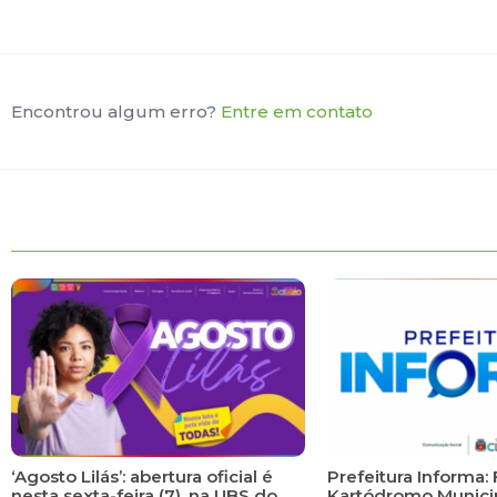
Encontrou algum erro?
Entre em contato
‘Agosto Lilás’: abertura oficial é
Prefeitura Informa: 
nesta sexta-feira (7), na UBS do
Kartódromo Municip