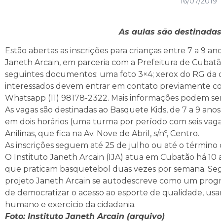
16/07/2019
As aulas são destinadas
Estão abertas as inscrições para crianças entre 7 a 9 a
Janeth Arcain, em parceria com a Prefeitura de Cubatão
seguintes documentos: uma foto 3×4; xerox do RG da c
interessados devem entrar em contato previamente com
Whatsapp (11) 98178-2322. Mais informações podem ser 
As vagas são destinadas ao Basquete Kids, de 7 a 9 anos. 
em dois horários (uma turma por período com seis vagas 
Anilinas, que fica na Av. Nove de Abril, s/nº, Centro.
As inscrições seguem até 25 de julho ou até o término 
O Instituto Janeth Arcain (IJA) atua em Cubatão há 10 
que praticam basquetebol duas vezes por semana. Seg
projeto Janeth Arcain se autodescreve como um progra
de democratizar o acesso ao esporte de qualidade, u
humano e exercício da cidadania.
Foto: Instituto Janeth Arcain (arquivo)