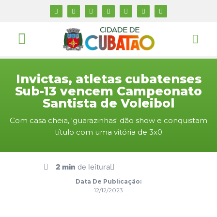
Invictas, atletas cubatenses
Sub-13 vencem Campeonato
Santista de Voleibol
Com casa cheia, 'guarazinhas' dão show e conquistam
título com uma vitória de 3x0
2 min
de leitura
Data De Publicação:
12/12/2023