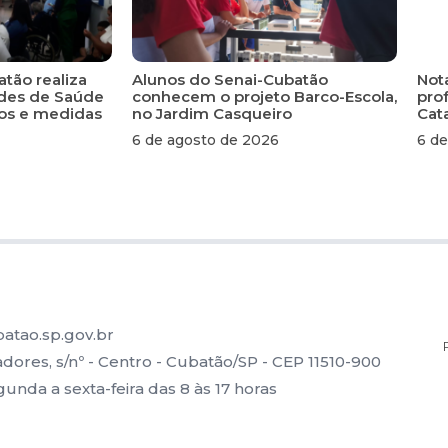
atão realiza
Alunos do Senai-Cubatão
Not
ades de Saúde
conhecem o projeto Barco-Escola,
pro
scos e medidas
no Jardim Casqueiro
Cat
6 de agosto de 2026
6 de
atao.sp.gov.br
ores, s/nº - Centro - Cubatão/SP - CEP 11510-900
nda a sexta-feira das 8 às 17 horas