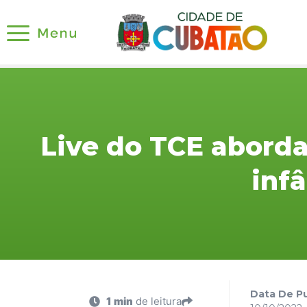
Live do TCE abord
inf
Data De Pu
1 min
de leitura