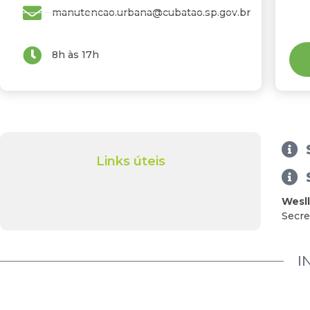
manutencao.urbana@cubatao.sp.gov.br
8h às 17h
Links úteis
Wesll
Secre
I