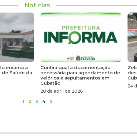
Notícias
ão encerra a
Confira qual a documentação
Zela
e de Saúde da
necessária para agendamento de
des
velórios e sepultamentos em
Cub
Cubatão
24 d
28 de abril de 2026
4
1
2
3
5