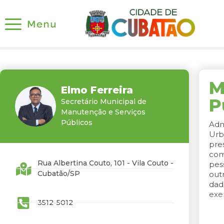
M
Elmo Ferreira
P
Secretário Municipal de
Manutenção e Serviços
Públicos
Adm
Urb
pre
com
Rua Albertina Couto, 101 - Vila Couto -
pes
Cubatão/SP
out
dad
exe
3512-5012