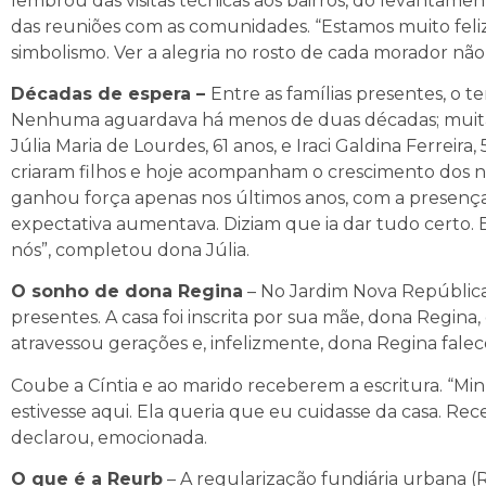
lembrou das visitas técnicas aos bairros, do levantam
das reuniões com as comunidades. “Estamos muito feliz
simbolismo. Ver a alegria no rosto de cada morador não
Décadas de espera –
Entre as famílias presentes, o
Nenhuma aguardava há menos de duas décadas; muitas
Júlia Maria de Lourdes, 61 anos, e Iraci Galdina Ferreira,
criaram filhos e hoje acompanham o crescimento dos ne
ganhou força apenas nos últimos anos, com a presença 
expectativa aumentava. Diziam que ia dar tudo certo. E
nós”, completou dona Júlia.
O sonho de dona Regina
– No Jardim Nova República, 
presentes. A casa foi inscrita por sua mãe, dona Regina
atravessou gerações e, infelizmente, dona Regina fale
Coube a Cíntia e ao marido receberem a escritura. “Mi
estivesse aqui. Ela queria que eu cuidasse da casa. R
declarou, emocionada.
O que é a Reurb
– A regularização fundiária urbana (