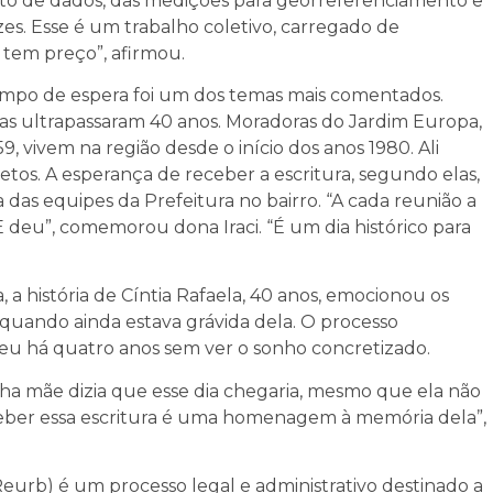
ento de dados, das medições para georreferenciamento e
es. Esse é um trabalho coletivo, carregado de
 tem preço”, afirmou.
 tempo de espera foi um dos temas mais comentados.
 ultrapassaram 40 anos. Moradoras do Jardim Europa,
 59, vivem na região desde o início dos anos 1980. Ali
tos. A esperança de receber a escritura, segundo elas,
das equipes da Prefeitura no bairro. “A cada reunião a
 deu”, comemorou dona Iraci. “É um dia histórico para
a história de Cíntia Rafaela, 40 anos, emocionou os
, quando ainda estava grávida dela. O processo
ceu há quatro anos sem ver o sonho concretizado.
nha mãe dizia que esse dia chegaria, mesmo que ela não
eceber essa escritura é uma homenagem à memória dela”,
Reurb) é um processo legal e administrativo destinado a