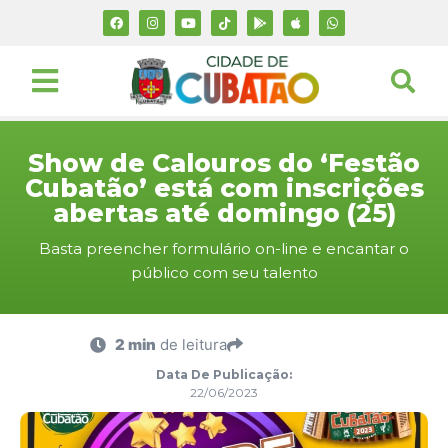
Show de Calouros do ‘Festão
Cubatão’ está com inscrições
abertas até domingo (25)
Basta preencher formulário on-line e encantar o
público com seu talento
2 min
de leitura
Data De Publicação:
22/06/2023