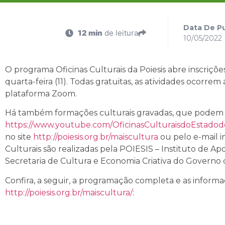
Data De Pu
12 min
de leitura
10/05/2022
O programa Oficinas Culturais da Poiesis abre inscrições
quarta-feira (11). Todas gratuitas, as atividades ocorre
plataforma Zoom.
Há também formações culturais gravadas, que podem s
https://www.youtube.com/OficinasCulturaisdoEstado
no site
http://poiesis.org.br/maiscultura
ou pelo e-mail in
Culturais são realizadas pela POIESIS – Instituto de Ap
Secretaria de Cultura e Economia Criativa do Governo 
Confira, a seguir, a programação completa e as inform
http://poiesis.org.br/maiscultura/
: