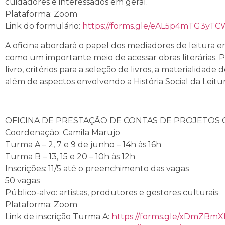
cuidadores e interessados em geral.
Plataforma: Zoom
Link do formulário:
https://forms.gle/eAL5p4mTG3yT
A oficina abordará o papel dos mediadores de leitura 
como um importante meio de acessar obras literárias. 
livro, critérios para a seleção de livros, a materialidade
além de aspectos envolvendo a História Social da Leitur
OFICINA DE PRESTAÇÃO DE CONTAS DE PROJETOS 
Coordenação: Camila Marujo
Turma A – 2, 7 e 9 de junho – 14h às 16h
Turma B – 13, 15 e 20 – 10h às 12h
Inscrições: 11/5 até o preenchimento das vagas
50 vagas
Público-alvo: artistas, produtores e gestores culturais
Plataforma: Zoom
Link de inscrição Turma A:
https://forms.gle/xDmZBm