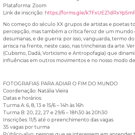
Plataforma: Zoom
Link de inscrição:
https://forms.gle/k7FxUEZ1dRxYp5m
No começo do século XX grupos de artistas e poetas t
percepção, mas também a crítica feroz de um mundo ca
desumanas, e de guerra: por isso, vanguarda, termo do
arrisca na frente, neste caso, nas trincheiras da arte
(Cubismo, Dadá, Vorticismo e Antropofagia) que dina
influências em outros movimentos e no nosso modo de 
FOTOGRAFIAS PARA ADIAR O FIM DO MUNDO
Coordenação: Natália Vieira
Datas e horários:
Turma A: 6, 8, 13 e 15/6 – 14h às 16h
Turma B: 20, 22, 27 e 29/6 – 18h30 às 20h30
Inscrições: 11/5 até o preenchimento das vagas
35 vagas por turma
Público-alvo: pessoas que se interessem em aprender t