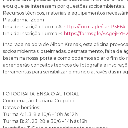
e/ou que se interessem por questões socioambientais.
Recursos técnicos, materiais e equipamentos necessári
Plataforma: Zoom
Link de inscrição Turma A:
https://forms.gle/LanP3E6
Link de inscrição Turma B:
https://forms.gle/8AgejEY
Inspirada na obra de Ailton Krenak, esta oficina provoca
socioambientais: queimadas, desmatamento, falta de ág
batem na nossa porta e como podemos adiar o fim do mu
aprenderão conceitos teóricos de fotografia e inspiraçõ
ferramentas para sensibilizar o mundo através das imag
FOTOGRAFIA: ENSAIO AUTORAL
Coordenação: Luciana Crepaldi
Datas e horários:
Turma A: 1, 3, 8 e 10/6 – 10h às 12h
Turma B: 21, 23, 28 e 30/6 – 14h às 16h