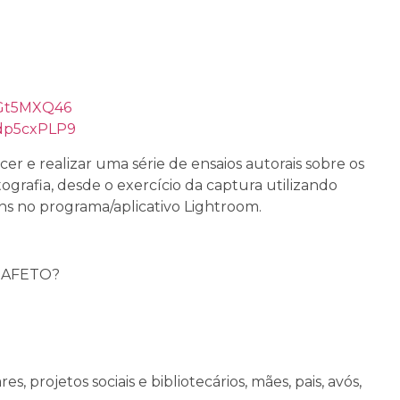
M4Gt5MXQ46
5dp5cxPLP9
er e realizar uma série de ensaios autorais sobre os
rafia, desde o exercício da captura utilizando
gens no programa/aplicativo Lightroom.
 AFETO?
, projetos sociais e bibliotecários, mães, pais, avós,