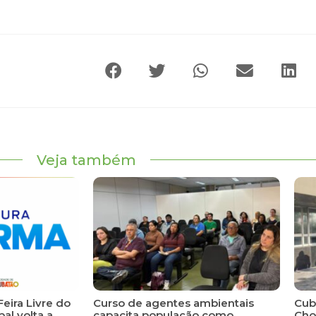
Veja também
Feira Livre do
Curso de agentes ambientais
Cuba
al volta a
capacita população como
Cho