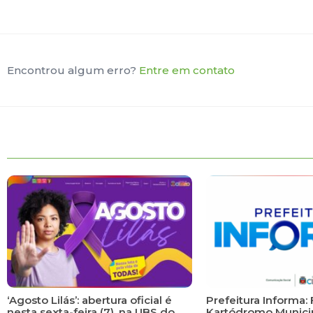
Encontrou algum erro?
Entre em contato
‘Agosto Lilás’: abertura oficial é
Prefeitura Informa: 
nesta sexta-feira (7), na UBS do
Kartódromo Municip