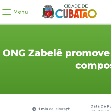
ONG Zabelê promove 
compo
Data De Pu
1 min
de leitura