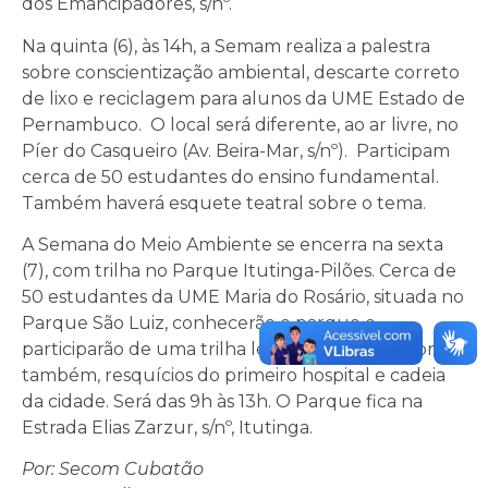
dos Emancipadores, s/nº.
Na quinta (6), às 14h, a Semam realiza a palestra
sobre conscientização ambiental, descarte correto
de lixo e reciclagem para alunos da UME Estado de
Pernambuco. O local será diferente, ao ar livre, no
Píer do Casqueiro (Av. Beira-Mar, s/nº). Participam
cerca de 50 estudantes do ensino fundamental.
Também haverá esquete teatral sobre o tema.
A Semana do Meio Ambiente se encerra na sexta
(7), com trilha no Parque Itutinga-Pilões. Cerca de
50 estudantes da UME Maria do Rosário, situada no
Parque São Luiz, conhecerão o parque e
participarão de uma trilha leve no local que abriga,
também, resquícios do primeiro hospital e cadeia
da cidade. Será das 9h às 13h. O Parque fica na
Estrada Elias Zarzur, s/nº, Itutinga.
Por: Secom Cubatão