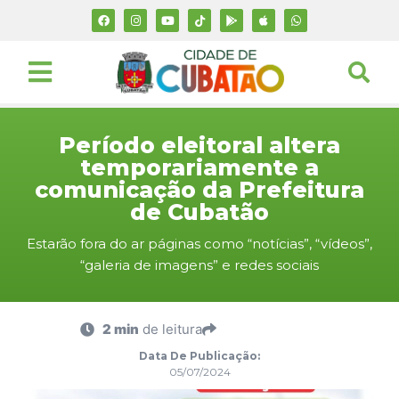
Período eleitoral altera
temporariamente a
comunicação da Prefeitura
de Cubatão
Estarão fora do ar páginas como “notícias”, “vídeos”,
“galeria de imagens” e redes sociais
2 min
de leitura
Data De Publicação:
05/07/2024