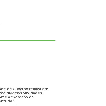
ade de Cubatão realiza em
sto diversas atividades
ante a ”Semana da
entude”