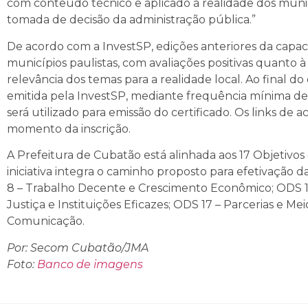
com conteúdo técnico e aplicado à realidade dos muni
tomada de decisão da administração pública.”
De acordo com a InvestSP, edições anteriores da capa
municípios paulistas, com avaliações positivas quanto à
relevância dos temas para a realidade local. Ao final do 
emitida pela InvestSP, mediante frequência mínima de 7
será utilizado para emissão do certificado. Os links de 
momento da inscrição.
A Prefeitura de Cubatão está alinhada aos 17 Objetiv
iniciativa integra o caminho proposto para efetivaçã
8 – Trabalho Decente e Crescimento Econômico; ODS 11
Justiça e Instituições Eficazes; ODS 17 – Parcerias e M
Comunicação.
Por: Secom Cubatão/JMA
Foto:
Banco de imagens