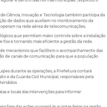
egular e dentro das normas municipais”, explicou o
 de Ciência, Inovação e Tecnologia também participa da
zação de dados que auxiliam no monitoramento da
e operam na rede aérea de telecomunicações.
lógicos que permitam maior controle sobre a instalação
 fios e tornando mais eficiente a gestão da rede.
o de mecanismos que facilitem o acompanhamento das
iação de canais de comunicação para que a população
uipes durante as operações, a Prefeitura contará
o e da Guarda Civil Municipal, responsáveis pela
tendidos.
tas e locais das intervenções para informar
ira fase das ações ocorrerá às quintas-feiras na região