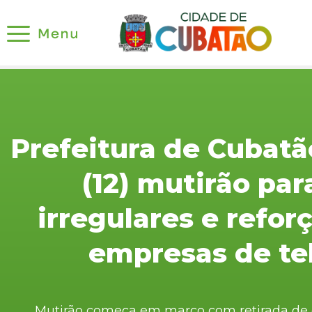
Prefeitura de Cubatã
(12) mutirão par
irregulares e refor
empresas de t
Mutirão começa em março com retirada de ca