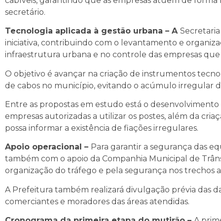
cabíveis, garantindo que as empresas atuem de forma r
secretário.
Tecnologia aplicada à gestão urbana – A
Secretaria
iniciativa, contribuindo com o levantamento e organi
infraestrutura urbana e no controle das empresas qu
O objetivo é avançar na criação de instrumentos tecno
de cabos no município, evitando o acúmulo irregular de
Entre as propostas em estudo está o desenvolviment
empresas autorizadas a utilizar os postes, além da cr
possa informar a existência de fiações irregulares.
Apoio operacional –
Para garantir a segurança das eq
também com o apoio da Companhia Municipal de Trânsit
organização do tráfego e pela segurança nos trechos a
A Prefeitura também realizará divulgação prévia das da
comerciantes e moradores das áreas atendidas.
Cronograma da primeira etapa do mutirão –
A prime