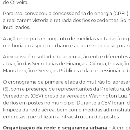
de Oliveira.
Para isso, convocou a concessionária de energia (CPFL)
a realizarem vistoria e retirada dos fios excedentes. Só
inutilizados.
A ação integra um conjunto de medidas voltadas à org
melhoria do aspecto urbano e ao aumento da segurança
A iniciativa é resultado de articulação entre diferente
atuação das Secretarias de Finanças; Ciência, Inovaçã
Manutenção e Serviços Públicos e da concessionária de 
O cronograma da primeira etapa do mutirão foi apresen
(6), com a presença de representantes da Prefeitura, d
Vereadores (CEV) presidida vereador Washington Luiz “C
de fios em postes no município. Durante a CEV foram d
limpeza da rede aérea, bem como medidas administrativ
empresas que utilizam a infraestrutura dos postes.
Organização da rede e segurança urbana –
Além de