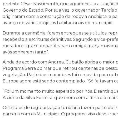
prefeito César Nascimento, que agradeceu a atuação da
Governo do Estado. Por sua vez, o governador Tarcísio 
originaram com a construção da rodovia Anchieta, e 
avanço de vários projetos habitacionais do município.
Durante a cerimônia, foram entregues seis títulos, re
receberão a escrituras definitivas. Segundo a vice-pref
moradores que compartilharam comigo que jamais imagin
avós sonharam tanto”.
Ainda de acordo com Andrea, Cubatão abriga o maior
Programa Serra do Mar que retirou centenas de pessoas
vegetação. Parte dos moradores foi removida para out
Europa agora está sendo contemplado. “Só faltavam os
“Foi um momento muito esperado por nós. É sentir qu
Alcione da Silva Ferreira, que mora com a filha e o mari
Os títulos de regularização fundiária fazem parte do
parceria com os Municípios. O programa visa desburocra