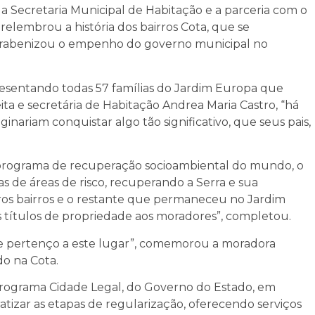
 Secretaria Municipal de Habitação e a parceria com o
relembrou a história dos bairros Cota, que se
parabenizou o empenho do governo municipal no
presentando todas 57 famílias do Jardim Europa que
eita e secretária de Habitação Andrea Maria Castro, “há
ariam conquistar algo tão significativo, que seus pais,
 programa de recuperação socioambiental do mundo, o
 de áreas de risco, recuperando a Serra e sua
ros bairros e o restante que permaneceu no Jardim
 títulos de propriedade aos moradores”, completou.
e pertenço a este lugar”, comemorou a moradora
do na Cota.
 Programa Cidade Legal, do Governo do Estado, em
tizar as etapas de regularização, oferecendo serviços