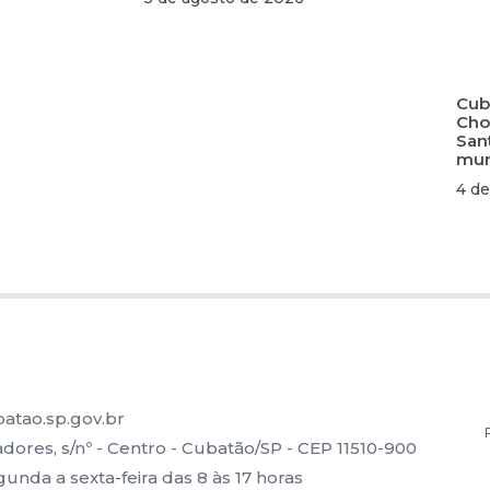
Cuba
Cho
San
mun
4 de
atao.sp.gov.br
ores, s/nº - Centro - Cubatão/SP - CEP 11510-900
nda a sexta-feira das 8 às 17 horas