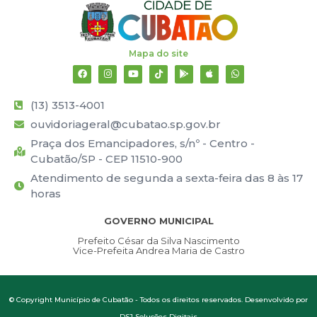
Mapa do site
(13) 3513-4001
ouvidoriageral@cubatao.sp.gov.br
Praça dos Emancipadores, s/nº - Centro -
Cubatão/SP - CEP 11510-900
Atendimento de segunda a sexta-feira das 8 às 17
horas
GOVERNO MUNICIPAL
Prefeito César da Silva Nascimento
Vice-Prefeita Andrea Maria de Castro
© Copyright Município de Cubatão - Todos os direitos reservados. Desenvolvido por
DSJ Soluções Digitais