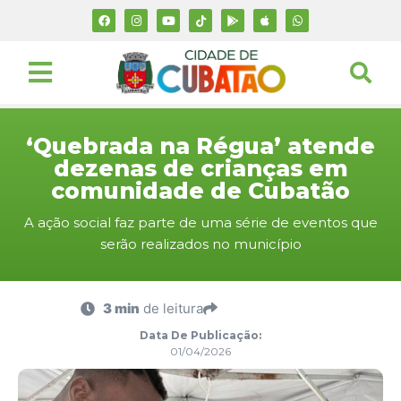
‘Quebrada na Régua’ atende
dezenas de crianças em
comunidade de Cubatão
A ação social faz parte de uma série de eventos que
serão realizados no município
3 min
de leitura
Data De Publicação:
01/04/2026