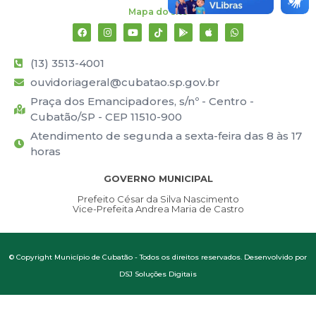
Mapa do site
(13) 3513-4001
ouvidoriageral@cubatao.sp.gov.br
Praça dos Emancipadores, s/nº - Centro -
Cubatão/SP - CEP 11510-900
Atendimento de segunda a sexta-feira das 8 às 17
horas
GOVERNO MUNICIPAL
Prefeito César da Silva Nascimento
Vice-Prefeita Andrea Maria de Castro
© Copyright Município de Cubatão - Todos os direitos reservados. Desenvolvido por
DSJ Soluções Digitais