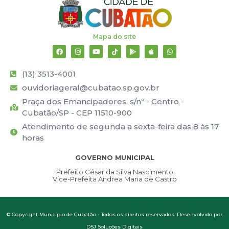
Mapa do site
(13) 3513-4001
ouvidoriageral@cubatao.sp.gov.br
Praça dos Emancipadores, s/nº - Centro -
Cubatão/SP - CEP 11510-900
Atendimento de segunda a sexta-feira das 8 às 17
horas
GOVERNO MUNICIPAL
Prefeito César da Silva Nascimento
Vice-Prefeita Andrea Maria de Castro
© Copyright Município de Cubatão - Todos os direitos reservados. Desenvolvido por
DSJ Soluções Digitais