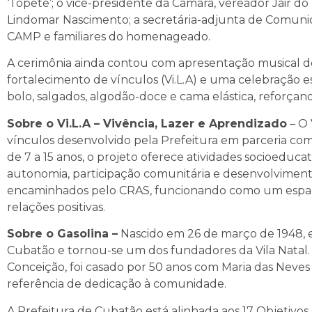
‘Topete’; o vice-presidente da Câmara, vereador Jair d
Lindomar Nascimento; a secretária-adjunta de Comunic
CAMP e familiares do homenageado.
A cerimônia ainda contou com apresentação musical do
fortalecimento de vínculos (Vi.L.A) e uma celebração es
bolo, salgados, algodão-doce e cama elástica, reforçan
Sobre o Vi.L.A – Vivência, Lazer e Aprendizado
– O 
vínculos desenvolvido pela Prefeitura em parceria co
de 7 a 15 anos, o projeto oferece atividades socioeduca
autonomia, participação comunitária e desenvolviment
encaminhados pelo CRAS, funcionando como um espaç
relações positivas.
Sobre o Gasolina –
Nascido em 26 de março de 1948, e
Cubatão e tornou-se um dos fundadores da Vila Natal. Fi
Conceição, foi casado por 50 anos com Maria das Neves 
referência de dedicação à comunidade.
A Prefeitura de Cubatão está alinhada aos 17 Objetiv