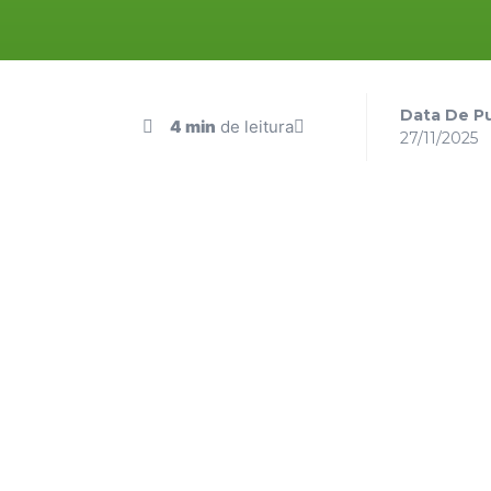
Data De Pu
4 min
de leitura
27/11/2025