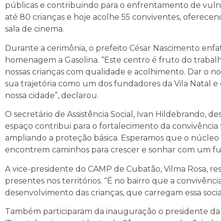
públicas e contribuindo para o enfrentamento de vuln
até 80 crianças e hoje acolhe 55 conviventes, oferecendo
sala de cinema.
Durante a cerimônia, o prefeito César Nascimento enfat
homenagem a Gasolina. “Este centro é fruto do trabal
nossas crianças com qualidade e acolhimento. Dar o no
sua trajetória como um dos fundadores da Vila Natal 
nossa cidade”, declarou.
O secretário de Assistência Social, Ivan Hildebrando, 
espaço contribui para o fortalecimento da convivência fa
ampliando a proteção básica. Esperamos que o núcleo 
encontrem caminhos para crescer e sonhar com um fu
A vice-presidente do CAMP de Cubatão, Vilma Rosa, res
presentes nos territórios. “É no bairro que a convivên
desenvolvimento das crianças, que carregam essa social
Também participaram da inauguração o presidente da