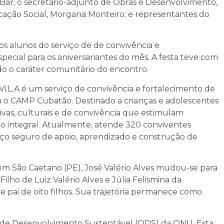
o Bar; o secretário-adjunto de Obras e Desenvolvimento,
ação Social, Morgana Monteiro; e representantes do
s alunos do serviço de de convivência e
pecial para os aniversariantes do mês. A festa teve com
do o caráter comunitário do encontro.
Vi.L.A é um serviço de convivência e fortalecimento de
m o CAMP Cubatão. Destinado a crianças e adolescentes
tivas, culturais e de convivência que estimulam
o integral. Atualmente, atende 320 conviventes
o seguro de apoio, aprendizado e construção de
m São Caetano (PE), José Valério Alves mudou-se para
lho de Luiz Valério Alves e Júlia Felismina da
e pai de oito filhos. Sua trajetória permanece como
os de Desenvolvimento Sustentável (ODS) da ONU. Esta