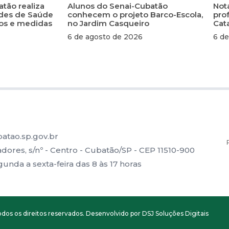
atão realiza
Alunos do Senai-Cubatão
Not
ades de Saúde
conhecem o projeto Barco-Escola,
pro
scos e medidas
no Jardim Casqueiro
Cat
6 de agosto de 2026
6 de
atao.sp.gov.br
ores, s/nº - Centro - Cubatão/SP - CEP 11510-900
nda a sexta-feira das 8 às 17 horas
dos os direitos reservados. Desenvolvido por DSJ Soluções Digitais