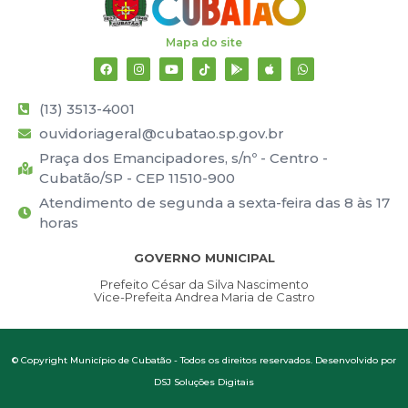
Mapa do site
(13) 3513-4001
ouvidoriageral@cubatao.sp.gov.br
Praça dos Emancipadores, s/nº - Centro -
Cubatão/SP - CEP 11510-900
Atendimento de segunda a sexta-feira das 8 às 17
horas
GOVERNO MUNICIPAL
Prefeito César da Silva Nascimento
Vice-Prefeita Andrea Maria de Castro
© Copyright Município de Cubatão - Todos os direitos reservados. Desenvolvido por
DSJ Soluções Digitais