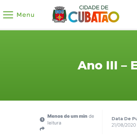
Ano III –
Menos de um min
de
Data De Pu
leitura
21/08/2020