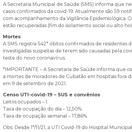
A Secretaria Municipal de Saúde (SMS) informa que nes
casos confirmados da covid-19. Atualmente são 59 notif
com acompanhamento da Vigilância Epidemiológica. Out
estão recuperadas (fim do isolamento social ou alto hosp
Mortes
A SMS registra 542* óbitos confirmados de residentes 
investigadas suspeitas de terem sido causadas pela co
teste do novo coronavírus.
*IMPORTANTE – A Secretaria de Saúde informa que os ób
a mortes de moradores de Cubatão em hospitais fora do
em 9 de setembro de 2021.
Censo UTI-covid-19 – SUS e convênios
Leitos ocupados – 1
Taxa de ocupação do dia – 12,50%
Taxa de ocupação semanal – 17,86%
Obs: Desde 1°/11/21, a UTI Covid-19 do Hospital Municip