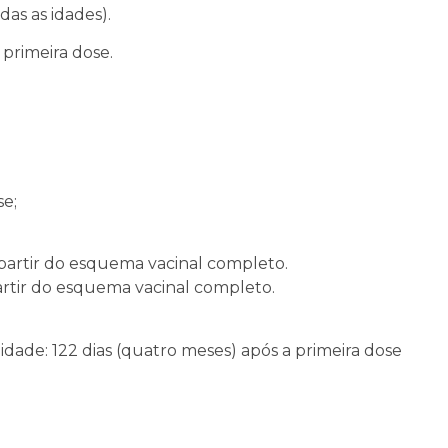
das as idades).
a primeira dose.
se;
a partir do esquema vacinal completo.
partir do esquema vacinal completo.
dade: 122 dias (quatro meses) após a primeira dose