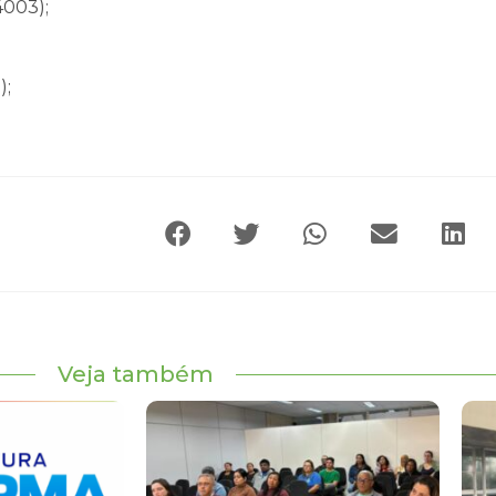
4003);
);
Veja também