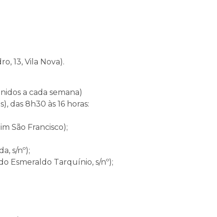
, 13, Vila Nova).
efinidos a cada semana)
), das 8h30 às 16 horas:
im São Francisco);
, s/nº);
 Esmeraldo Tarquínio, s/nº);
;