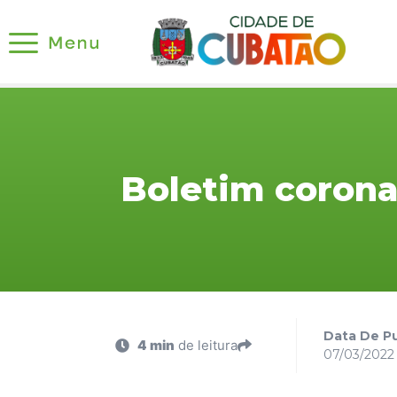
Boletim corona
Data De Pu
4 min
de leitura
07/03/2022