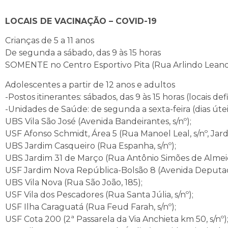
LOCAIS DE VACINAÇÃO – COVID-19
Crianças de 5 a 11 anos
De segunda a sábado, das 9 às 15 horas
SOMENTE no Centro Esportivo Pita (Rua Arlindo Leandro
Adolescentes a partir de 12 anos e adultos
-Postos itinerantes: sábados, das 9 às 15 horas (locais d
-Unidades de Saúde: de segunda a sexta-feira (dias úteis
UBS Vila São José (Avenida Bandeirantes, s/nº);
USF Afonso Schmidt, Área 5 (Rua Manoel Leal, s/nº, Jard
UBS Jardim Casqueiro (Rua Espanha, s/nº);
UBS Jardim 31 de Março (Rua Antônio Simões de Almeida
USF Jardim Nova República-Bolsão 8 (Avenida Deputado
UBS Vila Nova (Rua São João, 185);
USF Vila dos Pescadores (Rua Santa Júlia, s/nº);
USF Ilha Caraguatá (Rua Feud Farah, s/nº);
USF Cota 200 (2ª Passarela da Via Anchieta km 50, s/nº)