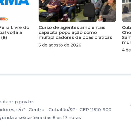
Feira Livre do
Curso de agentes ambientais
Cuba
al volta a
capacita população como
Cho
 (8)
multiplicadores de boas práticas
San
mun
5 de agosto de 2026
4 de
atao.sp.gov.br
ores, s/nº - Centro - Cubatão/SP - CEP 11510-900
nda a sexta-feira das 8 às 17 horas