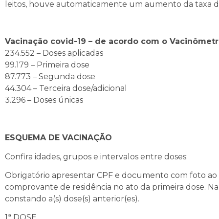
leitos, houve automaticamente um aumento da taxa 
Vacinação covid-19 – de acordo com o Vacinômetr
234.552 – Doses aplicadas
99.179 – Primeira dose
87.773 – Segunda dose
44.304 – Terceira dose/adicional
3.296 – Doses únicas
ESQUEMA DE VACINAÇÃO
Confira idades, grupos e intervalos entre doses:
Obrigatório apresentar CPF e documento com foto ao
comprovante de residência no ato da primeira dose. Na 
constando a(s) dose(s) anterior(es).
1ª DOSE