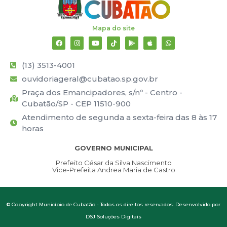
Mapa do site
(13) 3513-4001
ouvidoriageral@cubatao.sp.gov.br
Praça dos Emancipadores, s/nº - Centro -
Cubatão/SP - CEP 11510-900
Atendimento de segunda a sexta-feira das 8 às 17
horas
GOVERNO MUNICIPAL
Prefeito César da Silva Nascimento
Vice-Prefeita Andrea Maria de Castro
© Copyright Município de Cubatão - Todos os direitos reservados. Desenvolvido por
DSJ Soluções Digitais