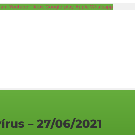
ram
Youtube
Tiktok
Google-play
Apple
Whatsapp
írus – 27/06/2021