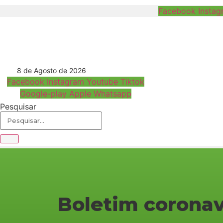
Ir
Facebook
Instag
para
o
conteúdo
8 de Agosto de 2026
Facebook
Instagram
Youtube
Tiktok
Google-play
Apple
Whatsapp
Pesquisar
Boletim coronav