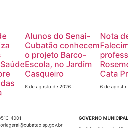
de
Alunos do Senai-
Nota de
iza
Cubatão conhecem
Faleci
s
o projeto Barco-
profes
 Saúde
Escola, no Jardim
Roseme
bre
Casqueiro
Cata Pr
idas
6 de agosto de 2026
6 de agosto
a
3513-4001
GOVERNO MUNICIPA
oriageral@cubatao.sp.gov.br