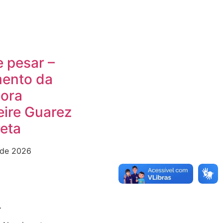
 pesar –
mento da
sora
ire Guarez
eta
 de 2026
L