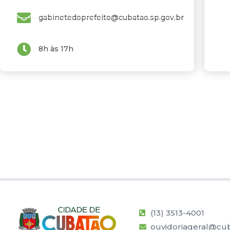
gabinetedoprefeito@cubatao.sp.gov.br
8h às 17h
(13) 3513-4001
ouvidoriageral@cub