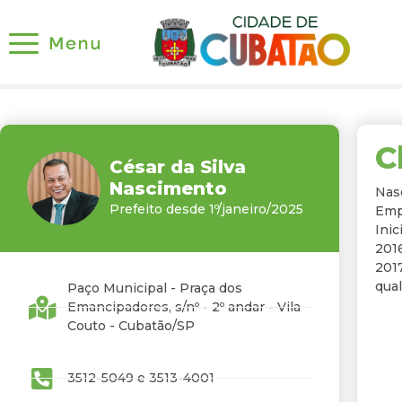
C
César da Silva
Nascimento
Nas
Prefeito desde 1º/janeiro/2025
Empr
Inic
201
2017
qual
Paço Municipal - Praça dos
Emancipadores, s/nº - 2º andar - Vila
Couto - Cubatão/SP
3512-5049 e 3513-4001