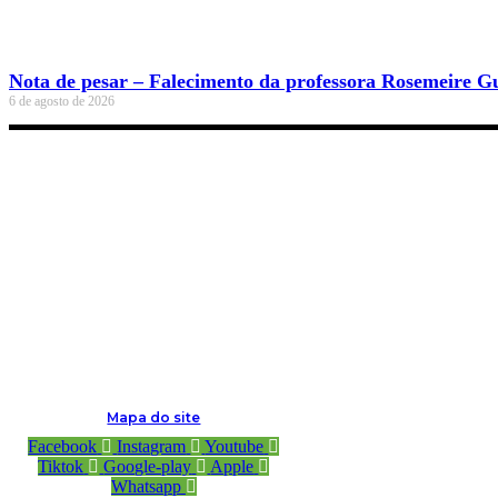
Nota de pesar – Falecimento da professora Rosemeire G
6 de agosto de 2026
Mapa do site
Facebook
Instagram
Youtube
Tiktok
Google-play
Apple
Whatsapp