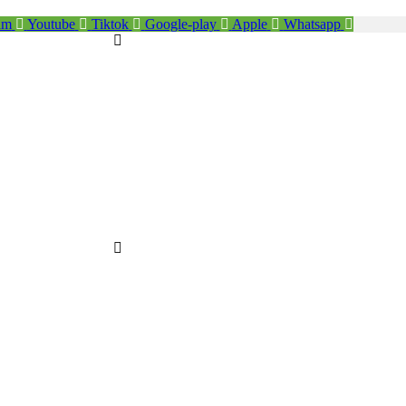
am
Youtube
Tiktok
Google-play
Apple
Whatsapp