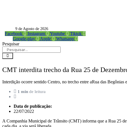
9 de Agosto de 2026
Facebook
Instagram
Youtube
Tiktok
Google-play
Apple
Whatsapp
Pesquisar
CMT interdita trecho da Rua 25 de Dezembro, 
Interdição ocorre sentido Centro, no trecho entre aRua das Begônias 
1 min
de leitura
Data de publicação:
22/07/2022
A Companhia Municipal de Trânsito (CMT) informa que a Rua 25 de Deze
cada dia, a via será liberada.