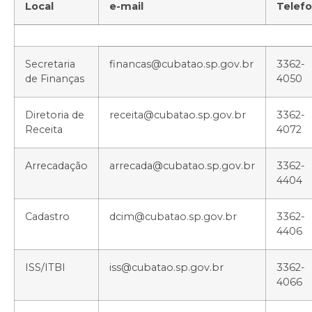
Local
e-mail
Telef
Secretaria
financas@cubatao.sp.gov.br
3362-
de Finanças
4050
Diretoria de
receita@cubatao.sp.gov.br
3362-
Receita
4072
Arrecadação
arrecada@cubatao.sp.gov.br
3362-
4404
Cadastro
dcim@cubatao.sp.gov.br
3362-
4406
ISS/ITBI
iss@cubatao.sp.gov.br
3362-
4066