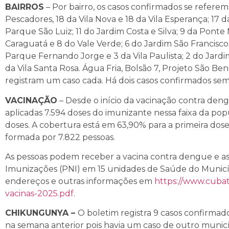
BAIRROS
– Por bairro, os casos confirmados se referem
Pescadores, 18 da Vila Nova e 18 da Vila Esperança; 17 d
Parque São Luiz; 11 do Jardim Costa e Silva; 9 da Ponte N
Caraguatá e 8 do Vale Verde; 6 do Jardim São Francisco;
Parque Fernando Jorge e 3 da Vila Paulista; 2 do Jardim
da Vila Santa Rosa. Água Fria, Bolsão 7, Projeto São Be
registram um caso cada. Há dois casos confirmados sem 
VACINAÇÃO
– Desde o início da vacinação contra deng
aplicadas 7.594 doses do imunizante nessa faixa da po
doses. A cobertura está em 63,90% para a primeira dos
formada por 7.822 pessoas.
As pessoas podem receber a vacina contra dengue e as
Imunizações (PNI) em 15 unidades de Saúde do Município
endereços e outras informações em
https://www.cuba
vacinas-2025.pdf
.
CHIKUNGUNYA –
O boletim registra 9 casos confirm
na semana anterior pois havia um caso de outro municíp