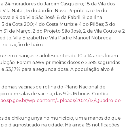
 a 24 moradores do Jardim Casqueiro; 18 da Vila dos
a Vila Natal; 15 do Jardim Nova República e 15 do
ova e 9 da Vila São José; 8 da Fabril, 8 da Ilha
 5 da Cota 200; 4 do Costa Muniz e 4 do Pilões; 3 do
 31 de Março, 2 do Projeto São José, 2 da Vila Couto e 2
nedito, Vila Elizabeth e Vila Padre Manoel Nóbrega
indicação de bairro.
ue em crianças e adolescentes de 10 a 14 anos foram
pulação. Foram 4.999 primeiras doses e 2.595 segundas
e e 33,17% para a segunda dose. A população alvo é
 demais vacinas de rotina do Plano Nacional de
 com salas de vacina, das 9 às 16 horas. Confira
tao.sp.gov.br/wp-content/uploads/2024/12/Quadro-de-
ados de chikungunya no município, um a menos do que
io diagnosticado na cidade. Há ainda 65 notificações