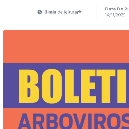
Data De Pu
3 min
de leitura
14/11/2025