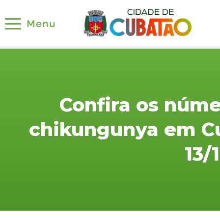
Confira os núm
chikungunya em Cu
13/