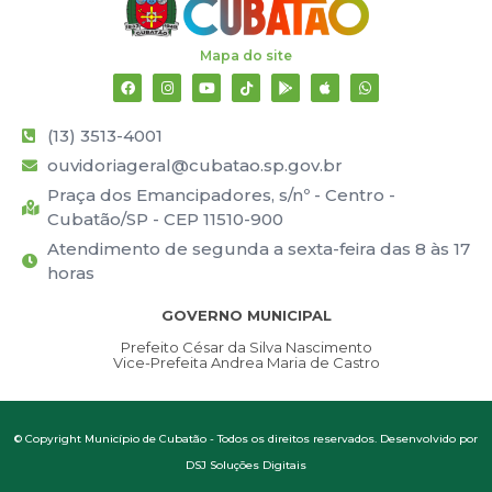
Mapa do site
(13) 3513-4001
ouvidoriageral@cubatao.sp.gov.br
Praça dos Emancipadores, s/nº - Centro -
Cubatão/SP - CEP 11510-900
Atendimento de segunda a sexta-feira das 8 às 17
horas
GOVERNO MUNICIPAL
Prefeito César da Silva Nascimento
Vice-Prefeita Andrea Maria de Castro
© Copyright Município de Cubatão - Todos os direitos reservados. Desenvolvido por
DSJ Soluções Digitais