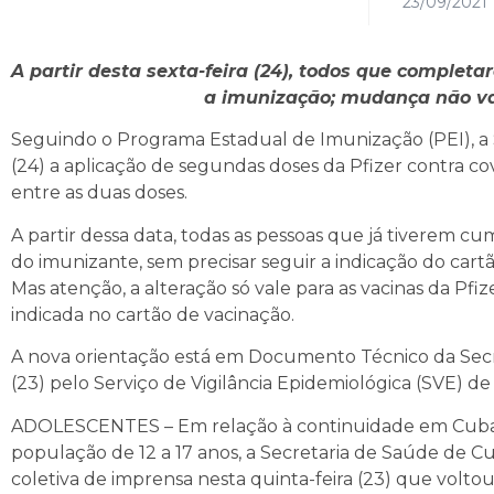
23/09/2021
A partir desta sexta-feira (24), todos que comple
a imunização; mudança não va
Seguindo o Programa Estadual de Imunização (PEI), a S
(24) a aplicação de segundas doses da Pfizer contra c
entre as duas doses.
A partir dessa data, todas as pessoas que já tiverem 
do imunizante, sem precisar seguir a indicação do cartã
Mas atenção, a alteração só vale para as vacinas da Pf
indicada no cartão de vacinação.
A nova orientação está em Documento Técnico da Secre
(23) pelo Serviço de Vigilância Epidemiológica (SVE) d
ADOLESCENTES – Em relação à continuidade em Cubatã
população de 12 a 17 anos, a Secretaria de Saúde de 
coletiva de imprensa nesta quinta-feira (23) que voltou